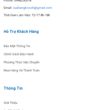
Phone: 0948200078
6 products
Email:
cuahangbosch@gmail.com
Shop Now
Thời Gian Làm Việc: T2-T7 8h-18h
MÁY ĐÁNH BÓNG BOSCH
Hỗ Trợ Khách Hàng
1 product
Shop Now
Bảo Mật Thông Tin
Chính Sách Bảo Hành
Phương Thức Vận Chuyển
Mua Hàng Và Thanh Toán
Thông Tin
Giới Thiệu