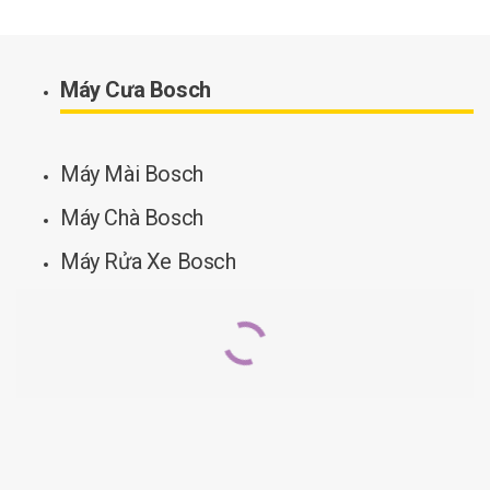
2.650.000
₫
2.500.000
₫
2.600.000
₫
MUA NGAY
MUA NGAY
Máy Cưa Bosch
Máy Cắt Gạch GDM 121
Máy Cắt Đa Năng Dùng Pin GUS 12V-LI (solo)
Máy Mài Bosch
1.180.000
₫
Đọc thêm ››
Máy Chà Bosch
MUA NGAY
Máy Rửa Xe Bosch
Máy Cắt Xốp GSG 300
Máy Cắt Gạch/bê Tông GDM 13-34
Máy Cưa Kiếm Dùng Pin GSA 12V-LI (Solo)
Máy Cưa Kiếm GSA 1100 E
11.850.000
₫
1.790.000
₫
1.945.000
₫
2.740.000
₫
MUA NGAY
MUA NGAY
MUA NGAY
MUA NGAY
Máy Mài Bàn GBG 6
Máy Mài Góc GWS 22-180 LVI
2.650.000
₫
Máy Cắt Sắt GCO 14-24
Máy Cắt Kim Loại GSC 160
5.300.000
₫