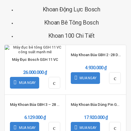
Khoan Động Lực Bosch
Máy Khoan Búa Dùng Pin GBH 18V-EC
Máy Khoan Vặn Vít Dùng Pin GSR 12-2-LI
Khoan Bê Tông Bosch
4.00
13.550.000
₫
3.260.000
₫
out of 5
Khoan 100 Chi Tiết
MUA NGAY
ĐỌC THÊM ››
Máy Khoan Búa GBH 2 -28 DV/DFV
Máy Đục Bosch GSH 11 VC
4.930.000
₫
26.000.000
₫
MUA NGAY
MUA NGAY
Máy Khoan Búa GBH 3 – 28 DRE
Máy Khoan Búa Dùng Pin GBH 36V-LI Plus
6.129.000
₫
17.920.000
₫
MUA NGAY
MUA NGAY