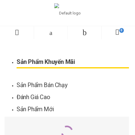
Sản Phẩm Khuyến Mãi
Sản Phẩm Bán Chạy
Đánh Giá Cao
Sản Phẩm Mới
-7%
-24%
Bộ Khoan Động Lực GSB 13 RE SET
Bộ Máy Khoan Bosch GSB 550 SET 100