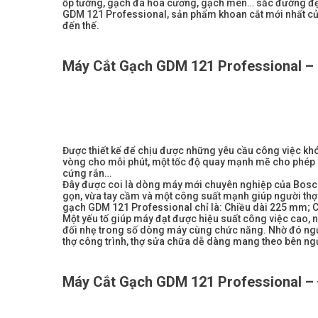
ốp tường, gạch đá hoa cương, gạch men… sắc đường đẹp né
GDM 121 Professional, sản phẩm khoan cắt mới nhất của
đến thế.
Máy Cắt Gạch GDM 121 Professional – 
Được thiết kế để chịu được những yêu cầu công việc kh
vòng cho mỗi phút, một tốc độ quay mạnh mẽ cho phép cắ
cứng rắn…
Đây được coi là dòng máy mới chuyên nghiệp của Bosch 
gọn, vừa tay cầm và một công suất mạnh giúp người thợ 
gạch GDM 121 Professional chỉ là: Chiều dài 225 mm;
Một yếu tố giúp máy đạt được hiệu suất công việc cao, n
đối nhẹ trong số dòng máy cùng chức năng. Nhờ đó ngư
thợ công trình, thợ sửa chữa dễ dàng mang theo bên ngư
Máy Cắt Gạch GDM 121 Professional – 