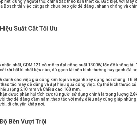
t, đúng ý người thợ, chính xác theo bản thiết kế. Đặc biệt, với Máy 
 Bosch thì việc cắt gạch chưa bao giờ dễ dàng , nhanh chóng và chí
Hiệu Suất Cắt Tối Ưu
ó nhằn nhất, GDM 121 có mô tơ đạt công suất 1300W, tốc độ không tải 
t rời bất kì chất liệu nào, dù gạch lát nền bình thường hay gạch đá 
dành cho việc gia công kim loại và ngành xây dựng nói chung. Thiết
thao tác máy dễ dàng và đạt hiệu quả công việc. Cụ thể kích thước củ
 Chiều rộng 210 mm và Chiều cao 160 mm.
hận được phản hồi tích cực từ người sử dụng chính là trọng lượng 2,8
ời thợ dễ dàng cầm nắm, thao tác với máy, điều này cũng giúp những
ời, di chuyển khắp nơi.
Độ Bền Vượt Trội