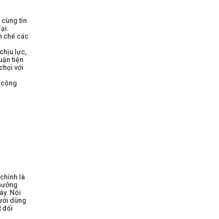
 cùng tin
ại.
n chế các
chịu lực,
uận tiện
chọi với
g công
chính là
 hưởng
áy. Nói
gười dùng
t đối