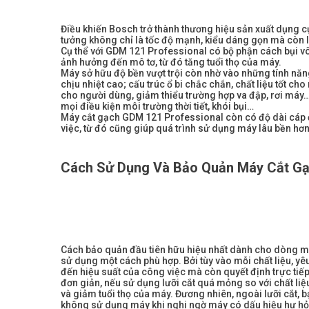
Điều khiến Bosch trở thành thương hiệu sản xuất dụng cụ
tưởng không chỉ là tốc độ mạnh, kiểu dáng gọn mà còn là
Cụ thể với GDM 121 Professional có bộ phận cách bụi vô 
ảnh hưởng đến mô tơ, từ đó tăng tuổi thọ của máy.
Máy sở hữu độ bền vượt trội còn nhờ vào những tính nă
chịu nhiệt cao; cấu trúc ổ bi chắc chắn, chất liệu tốt c
cho người dùng, giảm thiểu trường hợp va đập, rơi máy…
mọi điều kiện môi trường thời tiết, khói bụi…
Máy cắt gạch GDM 121 Professional còn có độ dài cáp 
việc, từ đó cũng giúp quá trình sử dụng máy lâu bền hơn
Cách Sử Dụng Và Bảo Quản Máy Cắt Gạ
Cách bảo quản đầu tiên hữu hiệu nhất dành cho dòng m
sử dụng một cách phù hợp. Bởi tùy vào mỗi chất liệu, yê
đến hiệu suất của công việc mà còn quyết định trực tiế
đơn giản, nếu sử dụng lưỡi cắt quá mỏng so với chất l
và giảm tuổi thọ của máy. Đương nhiên, ngoài lưỡi cắt, b
không sử dụng máy khi nghi ngờ máy có dấu hiệu hư h