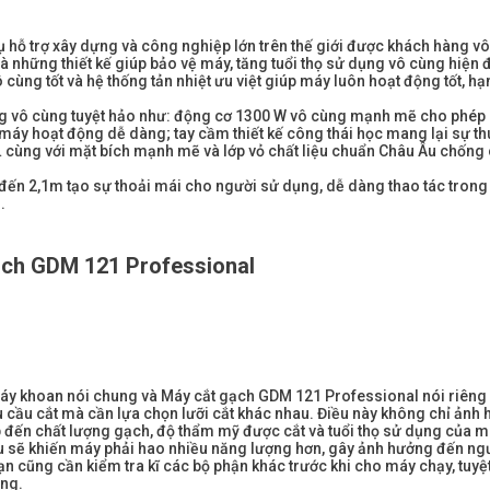
 hỗ trợ xây dựng và công nghiệp lớn trên thế giới được khách hàng vô
 những thiết kế giúp bảo vệ máy, tăng tuổi thọ sử dụng vô cùng hiện đ
cùng tốt và hệ thống tản nhiệt ưu việt giúp máy luôn hoạt động tốt, hạ
ng vô cùng tuyệt hảo như: động cơ 1300 W vô cùng mạnh mẽ cho phép 
ho máy hoạt động dễ dàng; tay cầm thiết kế công thái học mang lại sự th
 cùng với mặt bích mạnh mẽ và lớp vỏ chất liệu chuẩn Châu Âu chống 
đến 2,1m tạo sự thoải mái cho người sử dụng, dễ dàng thao tác tron
.
ch GDM 121 Professional
áy khoan nói chung và Máy cắt gạch GDM 121 Professional nói riêng 
u cầu cắt mà cần lựa chọn lưỡi cắt khác nhau. Điều này không chỉ ảnh
p đến chất lượng gạch, độ thẩm mỹ được cắt và tuổi thọ sử dụng của m
iệu sẽ khiến máy phải hao nhiều năng lượng hơn, gây ảnh hưởng đến n
ạn cũng cần kiểm tra kĩ các bộ phận khác trước khi cho máy chạy, tuyệ
ỏng.