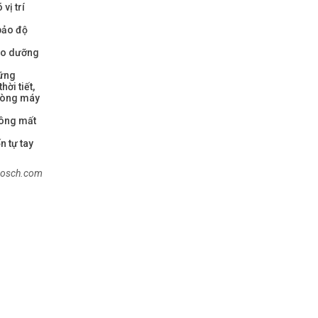
vị trí
bảo độ
bảo dưỡng
hững
ời tiết,
 dòng máy
hông mất
n tự tay
nbosch.com