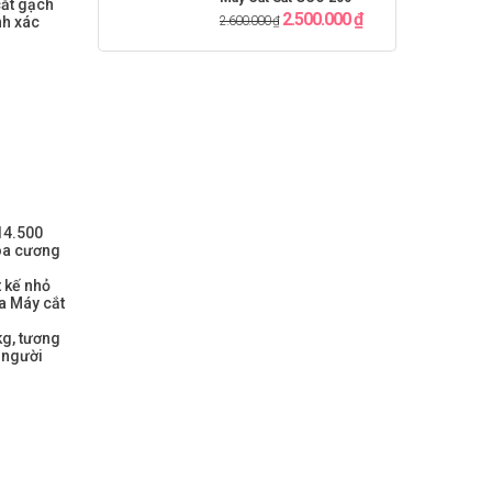
cắt gạch
2.500.000
₫
nh xác
2.600.000
₫
14.500
hoa cương
 kế nhỏ
a Máy cắt
kg, tương
 người