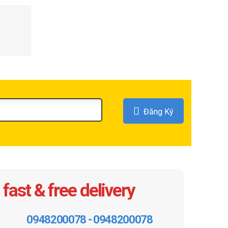
0.000
₫
0.000
₫
Đăng Ký
fast & free delivery
0948200078 - 0948200078