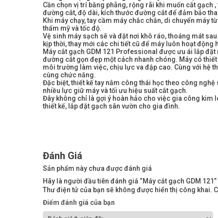
Cần chọn vị trí bằng phẳng, rộng rãi khi muốn cắt gạch , t
đường cắt, độ dài, kích thước đường cắt để đảm bảo tha
Khi máy chạy, tay cầm máy chắc chắn, di chuyển máy từ 
thẩm mỹ và tốc độ.
Vệ sinh máy sạch sẽ và đặt nơi khô ráo, thoáng mát sa
kịp thời, thay mới các chi tiết cũ để máy luôn hoạt động h
Máy cắt gạch GDM 121 Professional được ưu ái lắp đặt
đường cắt gọn đẹp một cách nhanh chóng. Máy có thiết kế
môi trường làm việc, chịu lực va đập cao. Cùng với hệ t
cùng chức năng.
Đặc biệt, thiết kế tay nắm công thái học theo công nghệ
nhiều lực giữ máy và tối ưu hiệu suất cắt gạch.
Đây không chỉ là gợi ý hoàn hảo cho việc gia công kim l
thiết kế, lắp đặt gạch sân vườn cho gia đình.
Đánh Giá
Sản phẩm này chưa được đánh giá
Hãy là người đầu tiên đánh giá “Máy cắt gạch GDM 121”
Thư điện tử của bạn sẽ không được hiển thị công khai.
C
Điểm đánh giá của bạn