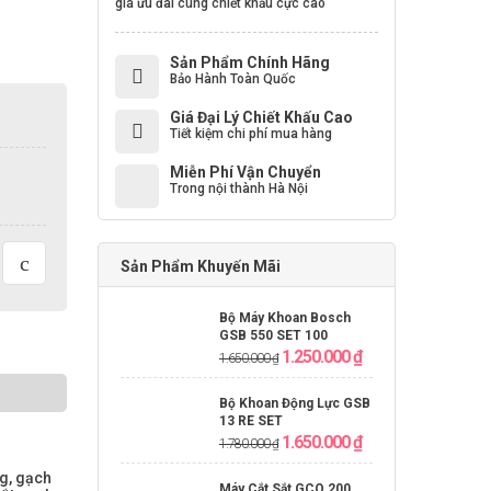
giá ưu đãi cùng chiết khấu cực cao
Sản Phẩm Chính Hãng
Bảo Hành Toàn Quốc
Giá Đại Lý Chiết Khấu Cao
Tiết kiệm chi phí mua hàng
Miễn Phí Vận Chuyển
Trong nội thành Hà Nội
Sản Phẩm Khuyến Mãi
Bộ Máy Khoan Bosch
GSB 550 SET 100
1.250.000
₫
1.650.000
₫
Bộ Khoan Động Lực GSB
13 RE SET
1.650.000
₫
1.780.000
₫
ng, gạch
Máy Cắt Sắt GCO 200