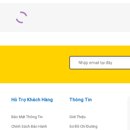
350.000
₫
3.380.000
₫
3.50
Máy Cắt Đa Năng
Máy Cắt Đa Năng
GOP 250 CE
GOP 30-28
400.000
₫
5.070.000
₫
Máy Cắt Đa Năng
MUA NGAY
MUA NGAY
8.91
Dùng Pin GOP
Máy Cắt Kim Loại
18V-EC (Solo)
Dạng Đột GNA 2.0
MUA NGAY
MUA NGAY
790.000
₫
Hỗ Trợ Khách Hàng
Thông Tin
Bảo Mật Thông Tin
Giới Thiệu
Chính Sách Bảo Hành
Sơ Đồ Chỉ Đường