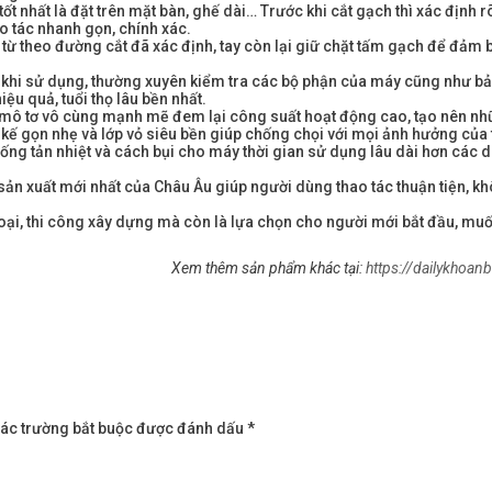
ốt nhất là đặt trên mặt bàn, ghế dài… Trước khi cắt gạch thì xác định rõ 
o tác nhanh gọn, chính xác.
từ theo đường cắt đã xác định, tay còn lại giữ chặt tấm gạch để đảm 
u khi sử dụng, thường xuyên kiểm tra các bộ phận của máy cũng như 
iệu quả, tuổi thọ lâu bền nhất.
 mô tơ vô cùng mạnh mẽ đem lại công suất hoạt động cao, tạo nên n
 gọn nhẹ và lớp vỏ siêu bền giúp chống chọi với mọi ảnh hưởng của th
hống tản nhiệt và cách bụi cho máy thời gian sử dụng lâu dài hơn các
 sản xuất mới nhất của Châu Âu giúp người dùng thao tác thuận tiện, k
oại, thi công xây dựng mà còn là lựa chọn cho người mới bắt đầu, muố
Xem thêm sản phẩm khác tại:
https://dailykhoa
ác trường bắt buộc được đánh dấu
*