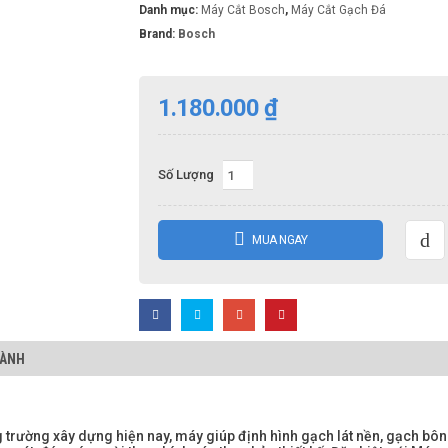
Danh mục:
Máy Cắt Bosch
,
Máy Cắt Gạch Đá
Brand:
Bosch
1.180.000
₫
Số Lượng
MUA NGAY
HÀNH
 trường xây dựng hiện nay, máy giúp định hình gạch lát nền, gạch bô