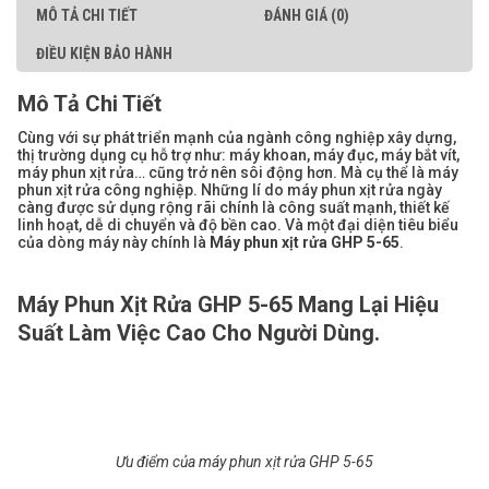
MÔ TẢ CHI TIẾT
ĐÁNH GIÁ (0)
ĐIỀU KIỆN BẢO HÀNH
Mô Tả Chi Tiết
Cùng với sự phát triển mạnh của ngành công nghiệp xây dựng,
thị trường dụng cụ hỗ trợ như: máy khoan, máy đục, máy bắt vít,
máy phun xịt rửa… cũng trở nên sôi động hơn. Mà cụ thể là máy
phun xịt rửa công nghiệp. Những lí do máy phun xịt rửa ngày
càng được sử dụng rộng rãi chính là công suất mạnh, thiết kế
linh hoạt, dễ di chuyển và độ bền cao. Và một đại diện tiêu biểu
của dòng máy này chính là
Máy phun xịt rửa GHP 5-65
.
Máy Phun Xịt Rửa GHP 5-65 Mang Lại Hiệu
Suất Làm Việc Cao Cho Người Dùng.
Ưu điểm của máy phun xịt rửa GHP 5-65