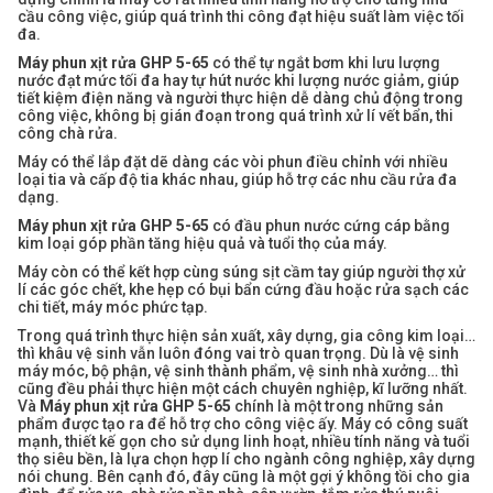
cầu công việc, giúp quá trình thi công đạt hiệu suất làm việc tối
đa.
Máy phun xịt rửa GHP 5-65
có thể tự ngắt bơm khi lưu lượng
nước đạt mức tối đa hay tự hút nước khi lượng nước giảm, giúp
tiết kiệm điện năng và người thực hiện dễ dàng chủ động trong
công việc, không bị gián đoạn trong quá trình xử lí vết bẩn, thi
công chà rửa.
Máy có thể lắp đặt dẽ dàng các vòi phun điều chỉnh với nhiều
loại tia và cấp độ tia khác nhau, giúp hỗ trợ các nhu cầu rửa đa
dạng.
Máy phun xịt rửa GHP 5-65
có đầu phun nước cứng cáp bằng
kim loại góp phần tăng hiệu quả và tuổi thọ của máy.
Máy còn có thể kết hợp cùng súng sịt cầm tay giúp người thợ xử
lí các góc chết, khe hẹp có bụi bẩn cứng đầu hoặc rửa sạch các
chi tiết, máy móc phức tạp.
Trong quá trình thực hiện sản xuất, xây dựng, gia công kim loại…
thì khâu vệ sinh vẫn luôn đóng vai trò quan trọng. Dù là vệ sinh
máy móc, bộ phận, vệ sinh thành phẩm, vệ sinh nhà xưởng… thì
cũng đều phải thực hiện một cách chuyên nghiệp, kĩ lưỡng nhất.
Và
Máy phun xịt rửa GHP 5-65
chính là một trong những sản
phẩm được tạo ra để hỗ trợ cho công việc ấy. Máy có công suất
mạnh, thiết kế gọn cho sử dụng linh hoạt, nhiều tính năng và tuổi
thọ siêu bền, là lựa chọn hợp lí cho ngành công nghiệp, xây dựng
nói chung. Bên cạnh đó, đây cũng là một gợi ý không tồi cho gia