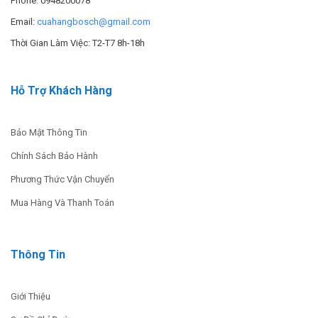
Phone: 0948200078
2.255.000
₫
2.670.000
₫
of 5
Email:
cuahangbosch@gmail.com
ĐỌC THÊM ››
MUA NGAY
Thời Gian Làm Việc: T2-T7 8h-18h
Máy Phun Xịt Rửa GHP 5-
Hỗ Trợ Khách Hàng
75X
16.500.000
₫
Bảo Mật Thông Tin
MUA NGAY
Chính Sách Bảo Hành
Phương Thức Vận Chuyển
Mua Hàng Và Thanh Toán
Thông Tin
Giới Thiệu