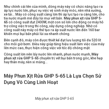
Như chính cái tên của mình, dòng máy này có chức năng tạo ra
áp lực nước lớn, phục vụ việc vệ sinh máy móc, nền nhà xưởng,
xe tải… Máy có công suất càng lớn thì áp lực tạo ra càng lớn, cho
tia nước mạnh mẽ đẩy lùi mọi vết bẩn.
Máy phun xịt rửa GHP 5-
65
có công suất đạt 2400W, một con số lớn cho động cơ máy hỗ
trợ công việc trong thi công, xây dựng công nghiệp. Nhờ có
công suất này máy có thể tạo ra áp suất nước lên đến 160 bar
khiến mọi bụi bẩn phải lùi xa nhanh chóng.
Bên cạnh đó, máy còn được thiết kế đạt lưu lượng tối đa 520 lít
cho mỗi giờ bơm. Điều này giúp tăng hiệu suất làm việc của máy
lên mức cao, thực hiện công việc với tốc độ chóng mặt.
Công suất lớn nên lấy nước lên nhanh, phun nước mạnh,
Máy
phun xịt rửa GHP 5-65
chuyên trị vết bụi bẩn trong góc, khe hẹp
hay thân máy, nền xi măng…
Máy Phun Xịt Rửa GHP 5-65 Là Lựa Chọn Sử
Dụng Vô Cùng Linh Hoạt
Máy phun xịt rửa GHP 5-65