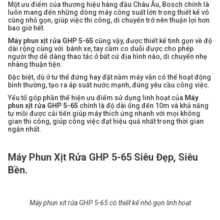
Một ưu điểm của thương hiệu hàng đầu Châu Âu, Bosch chính là
luôn mang đến những dòng máy công suất lớn trong thiết kế vô
cùng nhỏ gọn, giúp việc thi công, di chuyển trở nên thuận lợi hơn
bao giờ hết.
Máy phun xịt rửa GHP 5-65
cũng vậy, được thiết kế tinh gọn về độ
dài rộng cùng với bánh xe, tay cầm co duỗi được cho phép
người thợ dễ dàng thao tác ở bất cứ địa hình nào, di chuyển nhẹ
nhàng thuận tiện.
Đặc biệt, dù ở tư thế đứng hay đặt nằm máy vẫn có thể hoạt động
bình thường, tạo ra áp suất nước mạnh, đúng yêu cầu công việc.
Yếu tố góp phần thể hiện ưu điểm sử dụng linh hoạt của
Máy
phun xịt rửa GHP 5-65
chính là độ dài ống đến 10m và khả năng
tự mồi được cải tiến giúp máy thích ứng nhanh với mọi không
gian thi công, giúp công việc đạt hiệu quả nhất trong thời gian
ngắn nhất.
Máy Phun Xịt Rửa GHP 5-65 Siêu Đẹp, Siêu
Bền.
Máy phun xịt rửa GHP 5-65 có thiết kế nhỏ gọn linh hoạt