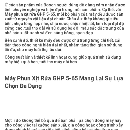
Ở các sản phẩm của Bosch người dùng dễ dàng cảm nhận được
tính chuyên nghiệp và hiện đại trong mỗi sản phẩm. Cụ thể, với
Máy phun xịt rửa GHP 5-65
, mỗi bộ phận của máy đều được sản
xuất từ nguyên vật liệu đạt chuẩn Châu Âu: thép không gỉ siêu
bền; nhựa tổng hợp nhẹ, chịu nước, chịu nhiệt tốt; kim loại đạt độ
cứng cao, tuổi thọ dài và sử dụng bộ đôi màu sắc đặc trưng của
nhà sản xuất: xanh và đen sáng bóng, sạch đẹp.
Bên cạnh đó, thiết kế máy đều được chú trọng từng chi tiết, cải
tiến theo công nghệ hiện đại nhất, nhằm tăng thời gian sử dụng
tối đa, cho máy tuổi thọ lâu dài.
Công suất lớn và thiết kế linh hoạt cũng giúp quá trình sử dụng
máy hiệu quả hơn, tuổi thọ máy dài hơn.
Máy Phun Xịt Rửa GHP 5-65 Mang Lại Sự Lựa
Chọn Đa Dạng
Một lí do không thể bỏ qua để bạn phải lựa chọn dòng máy này
cho công việc tại xưởng sản xuất, gia công hoặc công trình xây
dựng chính là máy có rất nhiều tính năng hỗ trợ cho từng nhu