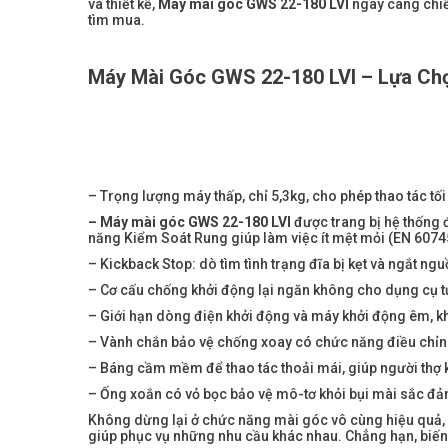
và thiết kế,
Máy mài góc GWS 22-180 LVI
ngày càng chiế
tìm mua.
Máy Mài Góc GWS 22-180 LVI
– Lựa Ch
– Trọng lượng máy thấp, chỉ 5,3kg, cho phép thao tác tối 
– Máy mài góc GWS 22-180 LVI
được trang bị hệ thống 
năng Kiểm Soát Rung giúp làm việc ít mệt mỏi (EN 6074
– Kickback Stop: dò tìm tình trạng đĩa bị kẹt và ngắt ng
– Cơ cấu chống khởi động lại ngăn không cho dụng cụ t
– Giới hạn dòng điện khởi động và máy khởi động êm, k
– Vành chắn bảo vệ chống xoay có chức năng điều chỉnh
– Báng cầm mềm để thao tác thoải mái, giúp người thợ kh
– Ống xoắn có vỏ bọc bảo vệ mô-tơ khỏi bụi mài sắc đảm
Không dừng lại ở chức năng mài góc vô cùng hiệu quả,
giúp phục vụ những nhu cầu khác nhau. Chẳng hạn, biến 