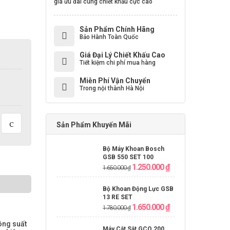
giá ưu đãi cùng chiết khấu cực cao
Sản Phẩm Chính Hãng
Bảo Hành Toàn Quốc
Giá Đại Lý Chiết Khấu Cao
Tiết kiệm chi phí mua hàng
Miễn Phí Vận Chuyển
Trong nội thành Hà Nội
Sản Phẩm Khuyến Mãi
Bộ Máy Khoan Bosch
GSB 550 SET 100
1.250.000
₫
1.650.000
₫
Bộ Khoan Động Lực GSB
13 RE SET
1.650.000
₫
1.780.000
₫
ông suất
Máy Cắt Sắt GCO 200