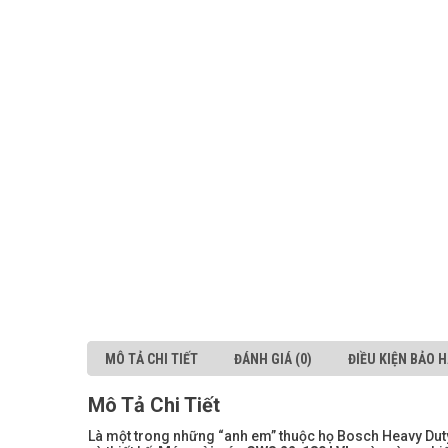
MÔ TẢ CHI TIẾT
ĐÁNH GIÁ (0)
ĐIỀU KIỆN BẢO 
Mô Tả Chi Tiết
Là một trong những “anh em” thuộc họ Bosch Heavy Duty