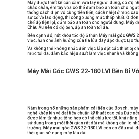
Máy được thiết kế cán cầm vừa tay người dùng, có độ n
chắc chắn, êm tay vừa có thể đảm bảo an toàn cho ngườ
thống cách điện vô cùng tiên tiến, cách nhiệt ở mức ca
sự cố về lao động, thi công xuống mức thấp nhất. Ở dòn
chế độ tiện lợi, đảm bảo an toàn cho người dùng. Máy đ
Châu Âu nên có độ bền, độ an toàn tối đa.
Bên cạnh đó, nút khóa tốc độ ở thân
Máy mài góc GWS 2
việc, hạn chế ảnh hưởng của tia lửa dày đặc được tạo th
Và không thể không nhắc đến việc lắp đặt các thiết bị 
mức tối đa, đảm bảo hiệu suất làm việc nhanh và không
Máy Mài Góc GWS 22-180 LVI
Bền Bỉ Vớ
Nằm trong số những sản phẩm cải tiến của Bosch, máy v
nghệ khép kín và đạt tiêu chuẩn kỹ thuật cao của Đức nên
được làm từ nhựa tổng hợp có thể chịu lực tốt, khả năn
sử dụng trong một thời gian rất dài mà không cần lo n
trường.
Máy mài góc GWS 22-180 LVI
còn có đầu mài đư
thời gian sử dụng máy lâu dài.