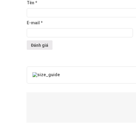
Tên
*
E-mail
*
Sản Phẩm Liên Quan
6.360.000
₫
Máy Mài Góc
2.
Dùng Pin GWS
Máy Mài Bàn GBG
18V-LI SET
6