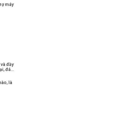
trợ máy
 và đầy
ại, đá…
nào, là