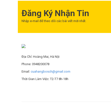
Đăng Ký Nhận Tin
MUA NGAY
MUA NGAY
Nhập e-mail để theo dõi các bài viết mới nhất.
Địa Chỉ: Hoàng Mai, Hà Nội
Phone: 0948200078
Email:
cuahangbosch@gmail.com
Thời Gian Làm Việc: T2-T7 8h-18h