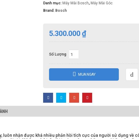
Danh mục:
Máy Mài Bosch
,
Máy Mài Góc
Brand:
Bosch
5.300.000
₫
Số Lượng
MUA NGAY
HÀNH
, luôn nhận được khá nhiều phản hồi tích cực của người sử dụng về c