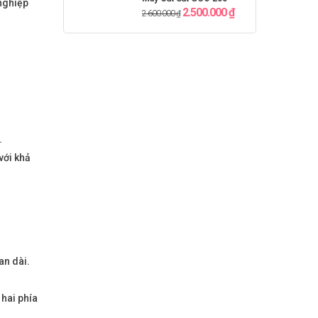
nghiệp
2.500.000
₫
2.600.000
₫
.
với khả
an dài.
 hai phía