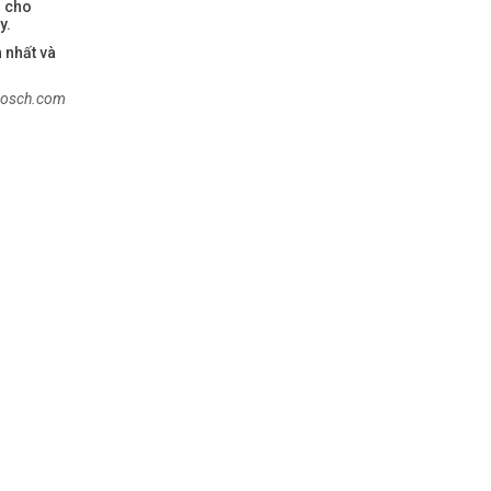
 cho
y.
 nhất và
nbosch.com