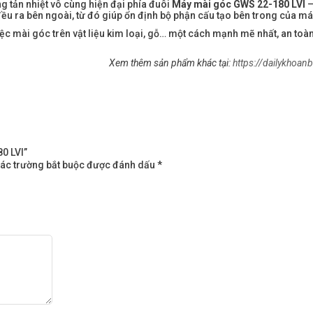
ng tản nhiệt vô cùng hiện đại phía đuôi
Máy mài góc GWS 22-180 LVI
–
đều ra bên ngoài, từ đó giúp ổn định bộ phận cấu tạo bên trong của má
iệc mài góc trên vật liệu kim loại, gỗ… một cách mạnh mẽ nhất, an toàn
Xem thêm sản phẩm khác tại:
https://dailykhoa
0 LVI”
ác trường bắt buộc được đánh dấu
*