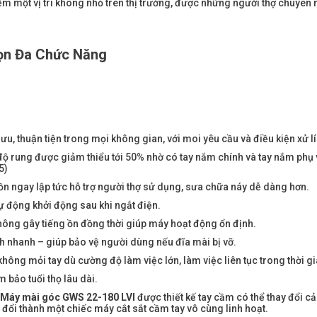
m một vị trí không nhỏ trên thị trường, được những người thợ chuyên 
ọn Đa Chức Năng
ưu, thuận tiện trong mọi không gian, với moi yêu cầu và điều kiện xử lí
độ rung được giảm thiểu tới 50% nhờ có tay nắm chính và tay nắm phụ 
5)
uồn ngay lập tức hỗ trợ người thợ sử dụng, sưa chữa náy dễ dàng hơn.
ự động khởi động sau khi ngắt điện.
hông gây tiếng ồn đồng thời giúp máy hoạt động ổn định.
 nhanh – giúp bảo vệ người dùng nếu đĩa mài bị vỡ.
ông mỏi tay dù cường độ làm việc lớn, làm việc liên tục trong thời gi
 bảo tuổi thọ lâu dài.
Máy mài góc GWS 22-180 LVI
được thiết kế tay cầm có thể thay đổi cả
đổi thành một chiếc máy cắt sắt cầm tay vô cùng linh hoạt.