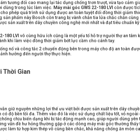
hám tương đối cao mang lại tác dụng chống trơn trượt, vừa tạo cảm g
i dùng trong lúc làm việc.
Máy mài góc GWS 22-180 LVI
còn được tíc
o cho phép quá trình sử dụng được an toàn tuyệt đối đồng thời giảm th
g sản phẩm này Bosch còn trang bị vành chắn tia lửa chắc chắn cùng 
ược sản xuất trên dây chuyền công nghệ mới nhất và đạt tiêu chuẩn kỹ
2-180 LVI
vô cùng hữu ích cũng là một yếu tố hỗ trợ người thợ an tâm 
ành khi làm việc đồng thời giảm bớt lực cầm cho cánh tay.
chống nổ và công tắc 2 chuyển động bên trong máy cho độ an toàn đượ
 ảnh hưởng đến người thợ thực hiện.
i Thời Gian
ẫn giữ nguyên những lợi thế ưu việt bởi được sản xuất trên dây chuy
 có độ bền tối đa. Thêm vào đó là việc sử dụng chất liệu tốt, vỏ ngoà
g chống chịu biến dạng khi bị tác động mạnh cao, giúp người dùng yên 
hững vấn đề hư hỏng thường gặp ở các dòng máy mài góc thường thấy t
ợc làm từ hợp kim thép vô cùng bền chắc, khả năng chống ăn mòn ca