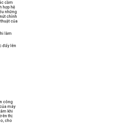
iác cầm
h hợp hệ
iểu những
nút chỉnh
 thuật của
khi làm
c đẩy lên
ền công
i của máy
tâm khi
rên thị
o, cho