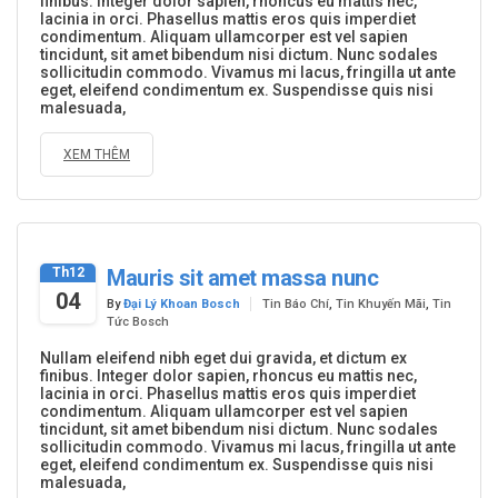
finibus. Integer dolor sapien, rhoncus eu mattis nec,
lacinia in orci. Phasellus mattis eros quis imperdiet
condimentum. Aliquam ullamcorper est vel sapien
tincidunt, sit amet bibendum nisi dictum. Nunc sodales
sollicitudin commodo. Vivamus mi lacus, fringilla ut ante
eget, eleifend condimentum ex. Suspendisse quis nisi
malesuada,
XEM THÊM
Th12
Mauris sit amet massa nunc
04
By
Đại Lý Khoan Bosch
Tin Báo Chí
,
Tin Khuyến Mãi
,
Tin
Tức Bosch
Nullam eleifend nibh eget dui gravida, et dictum ex
finibus. Integer dolor sapien, rhoncus eu mattis nec,
lacinia in orci. Phasellus mattis eros quis imperdiet
condimentum. Aliquam ullamcorper est vel sapien
tincidunt, sit amet bibendum nisi dictum. Nunc sodales
sollicitudin commodo. Vivamus mi lacus, fringilla ut ante
eget, eleifend condimentum ex. Suspendisse quis nisi
malesuada,