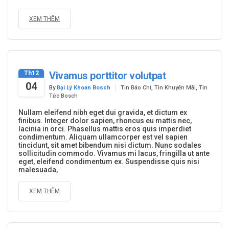
XEM THÊM
Th12
Vivamus porttitor volutpat
04
By
Đại Lý Khoan Bosch
Tin Báo Chí
,
Tin Khuyến Mãi
,
Tin
Tức Bosch
Nullam eleifend nibh eget dui gravida, et dictum ex
finibus. Integer dolor sapien, rhoncus eu mattis nec,
lacinia in orci. Phasellus mattis eros quis imperdiet
condimentum. Aliquam ullamcorper est vel sapien
tincidunt, sit amet bibendum nisi dictum. Nunc sodales
sollicitudin commodo. Vivamus mi lacus, fringilla ut ante
eget, eleifend condimentum ex. Suspendisse quis nisi
malesuada,
XEM THÊM