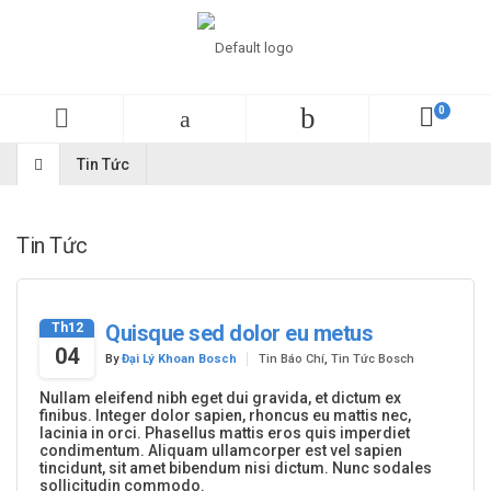
Tin Tức
Tin Tức
Th12
Quisque sed dolor eu metus
04
By
Đại Lý Khoan Bosch
Tin Báo Chí
,
Tin Tức Bosch
Nullam eleifend nibh eget dui gravida, et dictum ex
finibus. Integer dolor sapien, rhoncus eu mattis nec,
lacinia in orci. Phasellus mattis eros quis imperdiet
condimentum. Aliquam ullamcorper est vel sapien
tincidunt, sit amet bibendum nisi dictum. Nunc sodales
sollicitudin commodo.