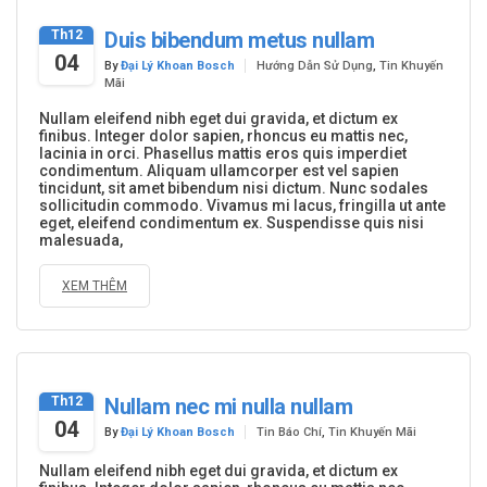
Th12
Duis bibendum metus nullam
04
By
Đại Lý Khoan Bosch
Hướng Dẫn Sử Dụng
,
Tin Khuyến
Mãi
Nullam eleifend nibh eget dui gravida, et dictum ex
finibus. Integer dolor sapien, rhoncus eu mattis nec,
lacinia in orci. Phasellus mattis eros quis imperdiet
condimentum. Aliquam ullamcorper est vel sapien
tincidunt, sit amet bibendum nisi dictum. Nunc sodales
sollicitudin commodo. Vivamus mi lacus, fringilla ut ante
eget, eleifend condimentum ex. Suspendisse quis nisi
malesuada,
XEM THÊM
Th12
Nullam nec mi nulla nullam
04
By
Đại Lý Khoan Bosch
Tin Báo Chí
,
Tin Khuyến Mãi
Nullam eleifend nibh eget dui gravida, et dictum ex