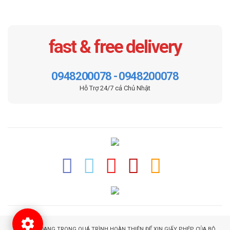
fast & free delivery
0948200078 - 0948200078
Hỗ Trợ 24/7 cả Chủ Nhật
WEBSITE ĐANG TRONG QUÁ TRÌNH HOÀN THIỆN ĐỂ XIN GIẤY PHÉP CỦA BỘ