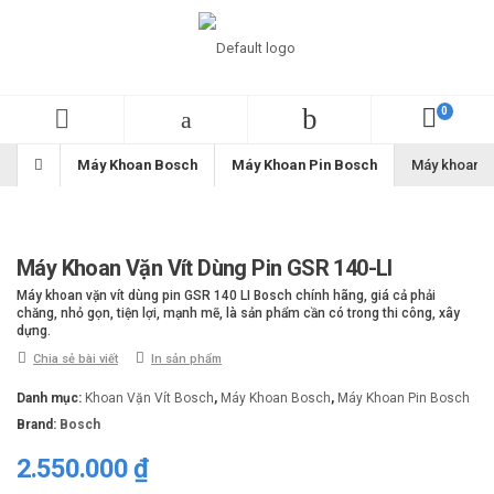
Máy Khoan Bosch
Máy Khoan Pin Bosch
Máy khoan vặ
Máy Khoan Vặn Vít Dùng Pin GSR 140-LI
Máy khoan vặn vít dùng pin GSR 140 LI Bosch chính hãng, giá cả phải
chăng, nhỏ gọn, tiện lợi, mạnh mẽ, là sản phẩm cần có trong thi công, xây
dựng.
Chia sẻ bài viết
In sản phẩm
Danh mục:
Khoan Vặn Vít Bosch
,
Máy Khoan Bosch
,
Máy Khoan Pin Bosch
Brand:
Bosch
2.550.000
₫