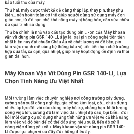
bảo tuổi thọ của máy.
Thứ hai, máy được thiết kế dễ dàng tháp lắp, thay pin, thay phụ
kiện… nên hoàn toàn có thể giúp người dùng sử dụng máy đơn
giản hơn, từ đó hạn chế khả năng máy bị hỏng hóc, cần sửa chữa
do quá trình sử dụng.
Thứ ba chính là nhờ vào cấu tạo dùng pin Li-on của
Máy khoan
vặn vít dùng pin GSR 140-LI
, đây là loại pin công nghệ tiên tiến
nhất hiện nay đạt chuẩn Châu Âu về chất lượng và độ bền, pin
làm việc mạnh mẽ cùng hệ thống bảo vệ tiên tiến hạn chế trường
hợp quá tải, xả cạn, quá nhiệt, giúp máy hoạt động ổn định và thời
gian dài hơn.
Máy Khoan Vặn Vít Dùng Pin GSR 140-LI, Lựa
Chọn Tính Năng Ưu Việt Nhất
Môi trường làm việc chuyên nghiệp nơi công trường xây dựng,
xưởng sản xuất công nghiệp, gia công kim loại, gỗ… chứa đựng
nhiều áp lực đối với các dòng máy hỗ trợ, chẳng hạn: khối lượng
công việc lớn, cường độ làm việc dài, nhiệt độ cao, bụi bẩn… đòi
hỏi mỗi dụng cụ sử dụng những tính năng ưu việt về cả khả năng
làm việc và độ bền để có thể đáp ứng hiệu suất, tiến độ xử lí
công việc đúng yêu cầu.
Máy khoan vặn vít dùng pin GSR 140-
LI
được lựa chọn vì có đầy đủ những điều ẩy: