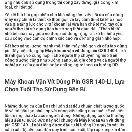
ứng nhu cầu sử dụng trong thi công xây dựng, gia công kim
loại, chi tiết gỗ…
Yếu tố thứ hai góp phần cho khả năng làm việc tối ưu của dòng
máy này chính là thiết kế thon gọn và tay cầm thiết kế khoa học
vừa gia tăng lực cho vị trí khoan lại vừa hạn chế tê mỏi tay của
người thợ khi sử dụng liên tục trong thời gian dài. “Thân hình”
nhỏ bé của máy giúp nó được sử dụng rộng rãi, xử lí nhiều yêu
cầu công việc cần độ chính xác cao và ở không gian nhỏ hẹp.
Kết hợp năng lượng mạnh mẽ, thân máy nhỏ gọn và cấu tạo dùng
pin đầy hiện đại giúp
Máy khoan vặn vít dùng pin GSR 140-LI
trở
thành gợi ý vô cùng hợp lí cho người thợ chuyên nghiệp trên
công trường cũng như xưởng sản xuất, gia công và cả người thợ
nghiệp dư của gia đình hoặc những ngườ theo xu hướng DIY.
Máy Khoan Vặn Vít Dùng Pin GSR 140-LI, Lựa
Chọn Tuổi Thọ Sử Dụng Bền Bỉ.
Những dụng cụ của Bosch luôn đạt tiêu chuẩn chất lượng quốc
tế và có cấu tạo phù hợp với công việc cũng như thiết kế cải tiến
tối ưu mọi thao tác của người dùng. Những dụng cụ của thương
hiệu đến từ nước Đức này nói chung và
Máy khoan vặn vít dùng
pin GSR 140-LI
nói riêng được đầu tư kĩ lưỡng từ nguyên vật liệu
sản xuất độ bền cao đến quy trình sản xuất, lắp ráp khép kín đảm