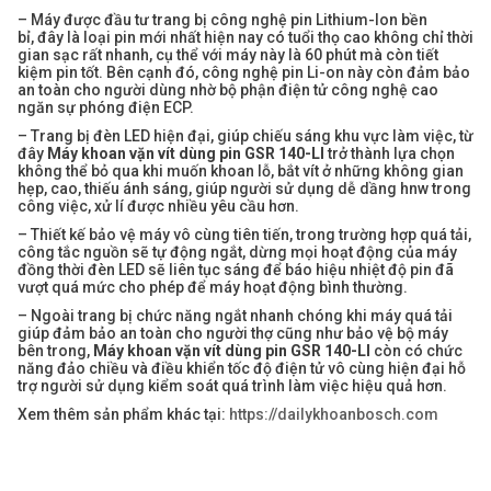
– Máy được đầu tư trang bị công nghệ pin Lithium-Ion bền
bỉ, đây là loại pin mới nhất hiện nay có tuổi thọ cao không chỉ thời
gian sạc rất nhanh, cụ thể với máy này là 60 phút mà còn tiết
kiệm pin tốt. Bên cạnh đó, công nghệ pin Li-on này còn đảm bảo
an toàn cho người dùng nhờ bộ phận điện tử công nghệ cao
ngăn sự phóng điện ECP.
– Trang bị đèn LED hiện đại, giúp chiếu sáng khu vực làm việc, từ
đây
Máy khoan vặn vít dùng pin GSR 140-LI
trở thành lựa chọn
không thể bỏ qua khi muốn khoan lỗ, bắt vít ở những không gian
hẹp, cao, thiếu ánh sáng, giúp người sử dụng dễ dầng hnw trong
công việc, xử lí được nhiều yêu cầu hơn.
– Thiết kế bảo vệ máy vô cùng tiên tiến, trong trường hợp quá tải,
công tắc nguồn sẽ tự động ngắt, dừng mọi hoạt động của máy
đồng thời đèn LED sẽ liên tục sáng để báo hiệu nhiệt độ pin đã
vượt quá mức cho phép để máy hoạt động bình thường.
– Ngoài trang bị chức năng ngắt nhanh chóng khi máy quá tải
giúp đảm bảo an toàn cho người thợ cũng như bảo vệ bộ máy
bên trong,
Máy khoan vặn vít dùng pin GSR 140-LI
còn có chức
năng đảo chiều và điều khiển tốc độ điện tử vô cùng hiện đại hỗ
trợ người sử dụng kiểm soát quá trình làm việc hiệu quả hơn.
Xem thêm sản phẩm khác tại:
https://dailykhoanbosch.com