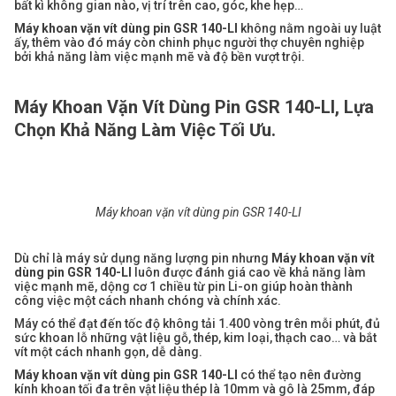
bất kì không gian nào, vị trí trên cao, góc, khe hẹp…
Máy khoan vặn vít dùng pin GSR 140-LI
không nằm ngoài uy luật
ấy, thêm vào đó máy còn chinh phục người thợ chuyên nghiệp
bởi khả năng làm việc mạnh mẽ và độ bền vượt trội.
Máy Khoan Vặn Vít Dùng Pin GSR 140-LI, Lựa
Chọn Khả Năng Làm Việc Tối Ưu.
Máy khoan vặn vít dùng pin GSR 140-LI
Dù chỉ là máy sử dụng năng lượng pin nhưng
Máy khoan vặn vít
dùng pin GSR 140-LI
luôn được đánh giá cao về khả năng làm
việc mạnh mẽ, dộng cơ 1 chiều từ pin Li-on giúp hoàn thành
công việc một cách nhanh chóng và chính xác.
Máy có thể đạt đến tốc độ không tải 1.400 vòng trên mỗi phút, đủ
sức khoan lỗ những vật liệu gỗ, thép, kim loại, thạch cao… và bắt
vít một cách nhanh gọn, dễ dàng.
Máy khoan vặn vít dùng pin GSR 140-LI
có thể tạo nên đường
kính khoan tối đa trên vật liệu thép là 10mm và gô là 25mm, đáp