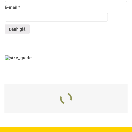
E-mail
*
Sản Phẩm Liên Quan
Máy Khoan GBM 320
Máy Khoan Động Lực GSB
13 RE
650.000
₫