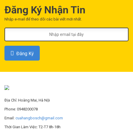
1.300.000
₫
Đăng Ký Nhận Tin
MUA NGAY
MUA NGAY
Nhập e-mail để theo dõi các bài viết mới nhất.
Khoan Động Lực GBM 32-4
Máy Vặn Vít IXO III
16.930.000
₫
1.080.000
₫
Đăng Ký
ĐỌC THÊM ››
ĐỌC THÊM ››
Máy Vặn Vít Pin GSR 3,6 V
Máy Đục GSH 500
LI Bitdrive
4.200.000
₫
1.455.000
₫
Địa Chỉ: Hoàng Mai, Hà Nội
MUA NGAY
Phone: 0948200078
ĐỌC THÊM ››
Email:
cuahangbosch@gmail.com
Thời Gian Làm Việc: T2-T7 8h-18h
Khoan Động Lực GSB 550
Máy Khoan Búa GBH 2-26