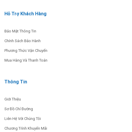
DFR
5.00
out
860.000
₫
Hỗ Trợ Khách Hàng
of 5
4.300.000
₫
MUA NGAY
ĐỌC THÊM ››
Bảo Mật Thông Tin
Chính Sách Bảo Hành
Máy Khoan Búa GBH 2-26
Khoan Động Lực Pin GSB
Phương Thức Vận Chuyển
DE
14,4-2-LI
Mua Hàng Và Thanh Toán
3.670.000
₫
4.513.000
₫
MUA NGAY
MUA NGAY
Thông Tin
Giới Thiệu
Sơ Đồ Chỉ Đường
Liên Hệ Với Chúng Tôi
Chương Trình Khuyến Mãi