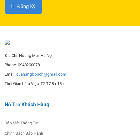
1.867.000
₫
4.300.000
₫
Đăng Ký
MUA NGAY
ĐỌC THÊM ››
Máy Khoan GBM 320
Máy Vặn Vít IXO III
650.000
₫
1.080.000
₫
Địa Chỉ: Hoàng Mai, Hà Nội
Phone: 0948200078
MUA NGAY
ĐỌC THÊM ››
Email:
cuahangbosch@gmail.com
Thời Gian Làm Việc: T2-T7 8h-18h
Máy Khoan Pin GSR 12V-
Khoan Động Lực GSB 10
EC
RE SET
Hỗ Trợ Khách Hàng
3.840.000
₫
1.630.000
₫
MUA NGAY
MUA NGAY
Bảo Mật Thông Tin
Chính Sách Bảo Hành