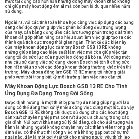
mức tải động cao hơn hẳn những dòng máy khoan khác không
chỉ giúp máy hoạt động êm ái mà còn bền bỉ dù qua nhiều năm
sử dụng.
Ngoài ra, với các tính toán khoa học cùng việc áp dụng các bằng
sáng chế độc quyền giúp việc phân bố đồng đều trọng lượng
của máy, cân bằng đồng đều các lực tương phản trong quá trình
khoan đã góp phần nâng cao hiệu suất làm việc giúp tạo ra các
thành quả tích cực trong thời gian ngắn. Thiết kế đặc biệt này
của
máy khoan động lực cầm tay Bosch GSB 13 RE
không
những giúp nâng cao hiệu suất làm việc mà còn giúp việc tận
dụng tối đa sức lực của người lao động đã bỏ ra. Với cùng một
nhu cầu sử dụng việc sử dụng khoan Bosch sẽ tốn ít công sức
hơn rất nhiều so với các dòng khoan thông thường khác trên thị
trường.
Máy khoan động lực GSB 13 RE
mang tới những giải
pháp vượt trội trong bất kỳ môi trường làm việc nào cần tới.
Máy Khoan Động Lực Bosch GSB 13 RE Cho Tính
Ứng Dụng Đa Dạng Trong Đời Sống
Được định hướng là một thiết bị phụ trợ đa năng giúp người lao
động có thể đồng thời xử lý nhiều công việc cùng một lúc, do vậy
Bosch GSB 13 RE
không chỉ được sử dụng cho các hoạt động
sản xuất chuyên nghiệp mà còn rất được ưa chuộng trong các
gia đình. Nổi bật vì khả năng xử lý dễ dàng, dù cho đối tượng vận
hành là những người không chuyên hay các thành viên trong gia
đình đều có thể thực thi công việc mà không gặp bất cứ sự trở
ngại nào, đây là một gợi ý rất tốt cho những người yêu thích lao