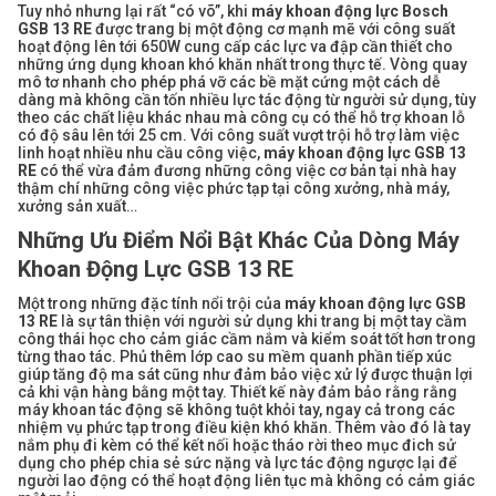
Tuy nhỏ nhưng lại rất “có võ”, khi
máy khoan động lực Bosch
GSB 13 RE
được trang bị một động cơ mạnh mẽ với công suất
hoạt động lên tới 650W cung cấp các lực va đập cần thiết cho
những ứng dụng khoan khó khăn nhất trong thực tế. Vòng quay
mô tơ nhanh cho phép phá vỡ các bề mặt cứng một cách dễ
dàng mà không cần tốn nhiều lực tác động từ người sử dụng, tùy
theo các chất liệu khác nhau mà công cụ có thể hỗ trợ khoan lỗ
có độ sâu lên tới 25 cm. Với công suất vượt trội hỗ trợ làm việc
linh hoạt nhiều nhu cầu công việc,
máy khoan động lực GSB 13
RE
có thể vừa đảm đương những công việc cơ bản tại nhà hay
thậm chí những công việc phức tạp tại công xưởng, nhà máy,
xưởng sản xuất…
Những Ưu Điểm Nổi Bật Khác Của Dòng
Máy
Khoan Động Lực GSB 13 RE
Một trong những đặc tính nổi trội của
máy khoan động lực GSB
13 RE
là sự tân thiện với người sử dụng khi trang bị một tay cầm
công thái học cho cảm giác cầm nắm và kiểm soát tốt hơn trong
từng thao tác. Phủ thêm lớp cao su mềm quanh phần tiếp xúc
giúp tăng độ ma sát cũng như đảm bảo việc xử lý được thuận lợi
cả khi vận hàng bằng một tay. Thiết kế này đảm bảo rằng rằng
máy khoan tác động sẽ không tuột khỏi tay, ngay cả trong các
nhiệm vụ phức tạp trong điều kiện khó khăn. Thêm vào đó là tay
nắm phụ đi kèm có thể kết nối hoặc tháo rời theo mục đich sử
dụng cho phép chia sẻ sức nặng và lực tác động ngược lại để
người lao động có thể hoạt động liên tục mà không có cảm giác