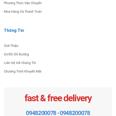
Máy Khoan GBM 350
Khoan Động Lực GBM 32-4
Phương Thức Vận Chuyển
Mua Hàng Và Thanh Toán
770.000
₫
16.930.000
₫
MUA NGAY
ĐỌC THÊM ››
Thông Tin
Giới Thiệu
Sơ Đồ Chỉ Đường
Liên Hệ Với Chúng Tôi
Chương Trình Khuyến Mãi
fast & free delivery
0948200078 - 0948200078