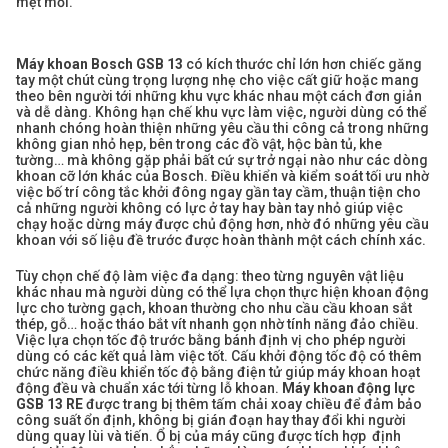
mệt mỏi.
Máy khoan Bosch GSB 13
có kích thước chỉ lớn hơn chiếc găng
tay một chút cùng trọng lượng nhẹ cho việc cất giữ hoặc mang
theo bên người tới những khu vực khác nhau một cách đơn giản
và dễ dàng. Không hạn chế khu vực làm việc, người dùng có thể
nhanh chóng hoàn thiện những yêu cầu thi công cả trong những
không gian nhỏ hẹp, bên trong các đồ vật, hộc bàn tủ, khe
tường… mà không gặp phải bất cứ sự trở ngại nào như các dòng
khoan cỡ lớn khác của Bosch. Điều khiển và kiểm soát tối ưu nhờ
việc bố trí công tắc khởi đông ngay gần tay cầm, thuận tiện cho
cả những người không có lực ở tay hay bàn tay nhỏ giúp việc
chạy hoặc dừng máy được chủ động hơn, nhờ đó những yêu cầu
khoan với số liệu đề trước được hoàn thành một cách chính xác.
Tùy chọn chế độ làm việc đa dạng: theo từng nguyên vật liệu
khác nhau mà người dùng có thể lựa chọn thực hiện khoan động
lực cho tường gạch, khoan thường cho nhu cầu cầu khoan sắt
thép, gỗ… hoặc tháo bắt vít nhanh gọn nhờ tính năng đảo chiều.
Việc lựa chọn tốc độ trước bằng bánh định vị cho phép người
dùng có các kết quả làm việc tốt. Cấu khởi động tốc độ có thêm
chức năng điều khiển tốc độ bằng điện tử giúp máy khoan hoạt
động đều và chuẩn xác tới từng lỗ khoan.
Máy khoan động lực
GSB 13 RE
được trang bị thêm tấm chải xoay chiều để đảm bảo
công suất ổn định, không bị gián đoạn hay thay đổi khi người
dùng quay lùi và tiến. Ổ bị của máy cũng được tích hợp định