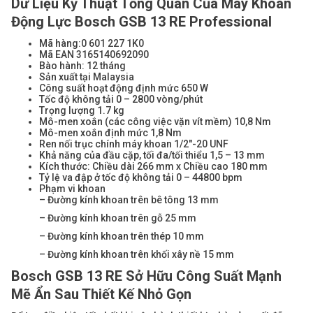
Dữ Liệu Kỹ Thuật Tổng Quan Của Máy Khoan
Động Lực Bosch GSB 13 RE Professional
Mã hàng:0 601 227 1K0
Mã EAN 3165140692090
Bào hành: 12 tháng
Sản xuất tại Malaysia
Công suất hoạt động định mức 650 W
Tốc độ không tải 0 – 2800 vòng/phút
Trọng lượng 1.7 kg
Mô-men xoắn (các công việc vặn vít mềm) 10,8 Nm
Mô-men xoắn định mức 1,8 Nm
Ren nối trục chính máy khoan 1/2″-20 UNF
Khả năng của đầu cặp, tối đa/tối thiểu 1,5 – 13 mm
Kích thước: Chiều dài 266 mm x Chiều cao 180 mm
Tỷ lệ va đập ở tốc độ không tải 0 – 44800 bpm
Phạm vi khoan
– Đường kính khoan trên bê tông 13 mm
– Đường kính khoan trên gỗ 25 mm
– Đường kính khoan trên thép 10 mm
– Đường kính khoan trên khối xây nề 15 mm
Bosch GSB 13 RE Sở Hữu Công Suất Mạnh
Mẽ Ẩn Sau Thiết Kế Nhỏ Gọn