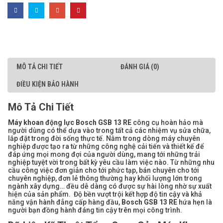
MÔ TẢ CHI TIẾT
ĐÁNH GIÁ (0)
ĐIỀU KIỆN BẢO HÀNH
Mô Tả Chi Tiết
Máy khoan động lực Bosch GSB 13 RE
công cụ hoàn hảo mà
người dùng có thể dựa vào trong tất cả các nhiệm vụ sửa chữa,
lắp đặt trong đời sống thực tế. Nằm trong dòng máy chuyên
nghiệp được tạo ra từ những công nghệ cải tiến và thiết kế để
đáp ứng mọi mong đợi của người dùng, mang tới những trải
nghiệp tuyệt vời trong bất kỳ yêu cầu làm việc nào. Từ những nhu
cầu công việc đơn giản cho tới phức tạp, bán chuyên cho tới
chuyên nghiệp, đơn lẻ thông thường hay khối lượng lớn trong
ngành xây dựng… đều dễ dàng có được sự hài lòng nhờ sự xuất
hiện của sản phẩm. Độ bền vượt trội kết hợp độ tin cậy và khả
năng vận hành đẳng cấp hàng đầu,
Bosch GSB 13 RE
hứa hẹn là
người bạn đồng hành đáng tin cậy trên mọi công trình.